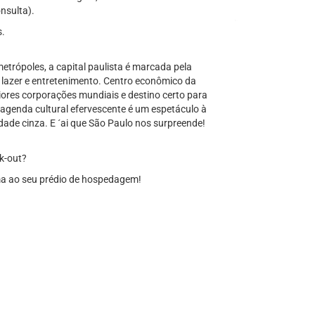
nsulta).
s.
trópoles, a capital paulista é marcada pela
 lazer e entretenimento. Centro econômico da
ores corporações mundiais e destino certo para
A agenda cultural efervescente é um espetáculo à
ade cinza. E ´ai que São Paulo nos surpreende!
k-out?
ma ao seu prédio de hospedagem!