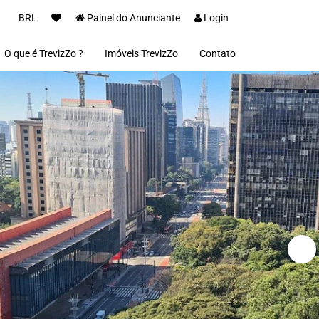
BRL
Painel do Anunciante
Login
O que é TrevizZo ?
Imóveis TrevizZo
Contato