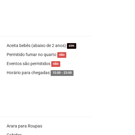
Aceita bebês (abaixo de 2 anos)
sim
Permitido fumar no quarto
não
Eventos são permitidos
não
Horário para chegadas
15:00 - 23:00
Arara para Roupas
Cabides