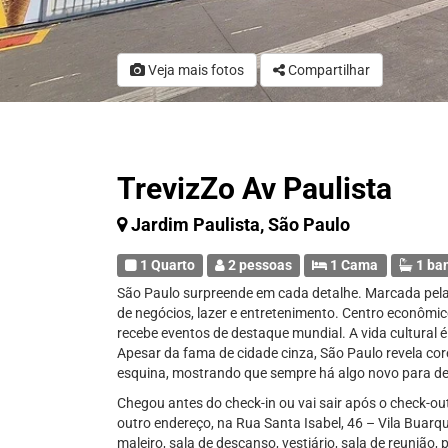
Veja mais fotos
Compartilhar
TrevizZo Av Paulista
Jardim Paulista, São Paulo
1 Quarto
2 pessoas
1 Cama
1 ba
São Paulo surpreende em cada detalhe. Marcada pela
de negócios, lazer e entretenimento. Centro econômi
recebe eventos de destaque mundial. A vida cultural é
Apesar da fama de cidade cinza, São Paulo revela cor
esquina, mostrando que sempre há algo novo para de
Chegou antes do check-in ou vai sair após o check-out
outro endereço, na Rua Santa Isabel, 46 – Vila Buar
maleiro, sala de descanso, vestiário, sala de reunião