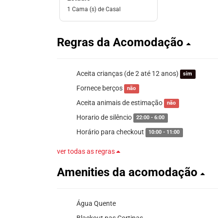
1 Cama (s) de Casal
Regras da Acomodação
Aceita crianças (de 2 até 12 anos)
sim
Fornece berços
não
Aceita animais de estimação
não
Horario de silêncio
22:00 - 6:00
Horário para checkout
10:00 - 11:00
ver todas as regras
Amenities da acomodação
Água Quente
Blackout nas Cortinas