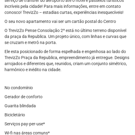
serviço de transfer do aeroporto até o hotel e passeios turísticos
incríveis pela cidade! Para mais informações, entre em contato
conosco! TrevizZo – estadias curtas, experiências inesquecíveis!
O seu novo apartamento vai ser um cartão postal do Centro
O TrevizZo Pense Consolação 2º está no último terreno disponível
da praça da Republica. Um projeto único, com linhas e curvas que
se cruzam e metrô na porta.
Ele esta posicionado de forma espelhada e engenhosa ao lado do
TrevizZo Praça da Republica, empreendimento já entregue. Designs
arrojados e diferentes que, reunidos, criam um conjunto simétrico,
harmônico e inédito na cidade.
No condomínio
Gerador de conforto
Guarita blindada
Bicicletário
Serviços pay-per-use*
Wi-fi nas áreas comuns*